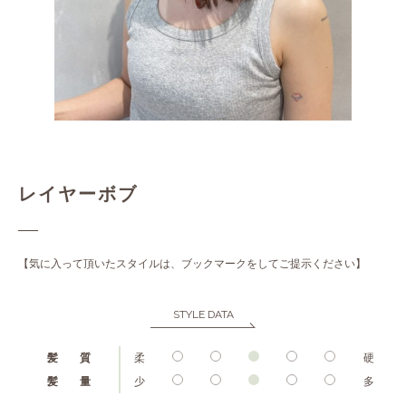
レイヤーボブ
【気に入って頂いたスタイルは、ブックマークをしてご提示ください】
STYLE DATA
髪 質
柔
硬
髪 量
少
多