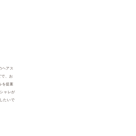
のヘアス
どで、お
ルを提案
オシャレが
したいで