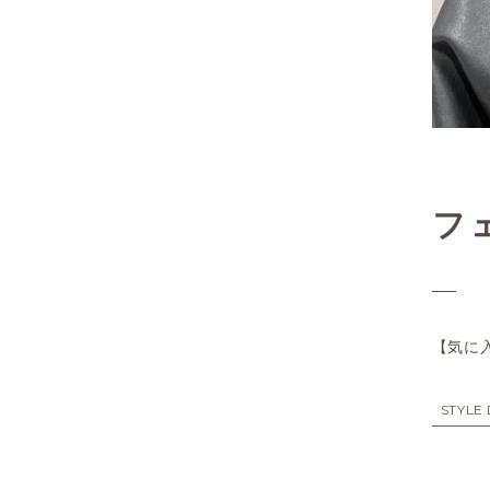
フ
【気に
STYLE 